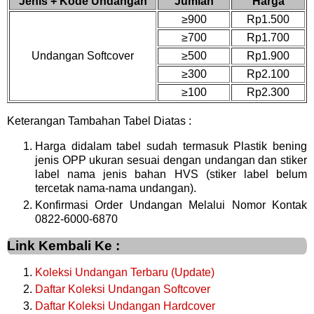
Jenis + Kode Undangan
Jumlah
Harga
≥900
Rp1.500
≥700
Rp1.700
Undangan Softcover
≥500
Rp1.900
≥300
Rp2.100
≥100
Rp2.300
Keterangan Tambahan Tabel Diatas :
Harga didalam tabel sudah termasuk Plastik bening
jenis OPP ukuran sesuai dengan undangan dan stiker
label nama jenis bahan HVS (stiker label belum
tercetak nama-nama undangan).
Konfirmasi Order Undangan Melalui Nomor Kontak
0822-6000-6870
Link Kembali Ke :
Koleksi Undangan Terbaru (Update)
Daftar Koleksi Undangan Softcover
Daftar Koleksi Undangan Hardcover