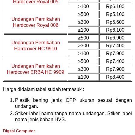
Hardcover Royal 005
≥100
Rp6.100
≥500
Rp5.100
Undangan Pernikahan
≥300
Rp5.600
Hardcover Royal 006
≥100
Rp6.100
≥500
Rp6.900
Undangan Pernikahan
≥300
Rp7.400
Hardcover HC 9910
≥100
Rp7.900
≥500
Rp7.400
Undangan Pernikahan
≥300
Rp7.900
Hardcover ERBA HC 9909
≥100
Rp8.400
Harga didalam tabel sudah termasuk :
Plastik bening jenis OPP ukuran sesuai dengan
undangan.
Stiker label nama tanpa nama undangan. Stiker label
nama jenis bahan HVS.
Digital Computer