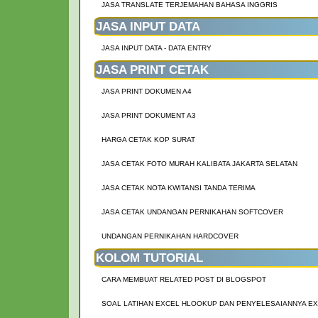
JASA TRANSLATE TERJEMAHAN BAHASA INGGRIS
JASA INPUT DATA
JASA INPUT DATA - DATA ENTRY
JASA PRINT CETAK
JASA PRINT DOKUMEN A4
JASA PRINT DOKUMENT A3
HARGA CETAK KOP SURAT
JASA CETAK FOTO MURAH KALIBATA JAKARTA SELATAN
JASA CETAK NOTA KWITANSI TANDA TERIMA
JASA CETAK UNDANGAN PERNIKAHAN SOFTCOVER
UNDANGAN PERNIKAHAN HARDCOVER
KOLOM TUTORIAL
CARA MEMBUAT RELATED POST DI BLOGSPOT
SOAL LATIHAN EXCEL HLOOKUP DAN PENYELESAIANNYA EX