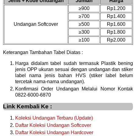
Jenis + Kode Undangan
Jumlah
Harga
≥900
Rp1.200
≥700
Rp1.400
Undangan Softcover
≥500
Rp1.600
≥300
Rp1.800
≥100
Rp2.000
Keterangan Tambahan Tabel Diatas :
Harga didalam tabel sudah termasuk Plastik bening
jenis OPP ukuran sesuai dengan undangan dan stiker
label nama jenis bahan HVS (stiker label belum
tercetak nama-nama undangan).
Konfirmasi Order Undangan Melalui Nomor Kontak
0822-6000-6870
Link Kembali Ke :
Koleksi Undangan Terbaru (Update)
Daftar Koleksi Undangan Softcover
Daftar Koleksi Undangan Hardcover