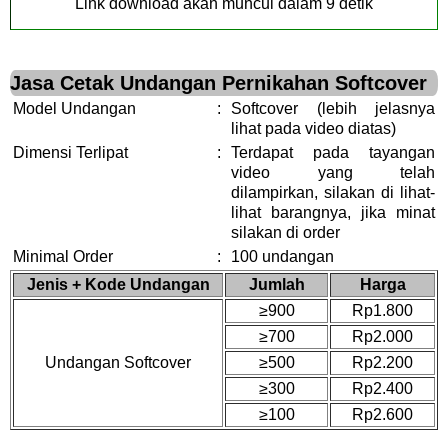
Link download akan muncul dalam
9
detik
Jasa Cetak Undangan Pernikahan Softcover
Model Undangan
:
Softcover (lebih jelasnya
lihat pada video diatas)
Dimensi Terlipat
:
Terdapat pada tayangan
video yang telah
dilampirkan, silakan di lihat-
lihat barangnya, jika minat
silakan di order
Minimal Order
:
100 undangan
Jenis + Kode Undangan
Jumlah
Harga
≥900
Rp1.800
≥700
Rp2.000
Undangan Softcover
≥500
Rp2.200
≥300
Rp2.400
≥100
Rp2.600