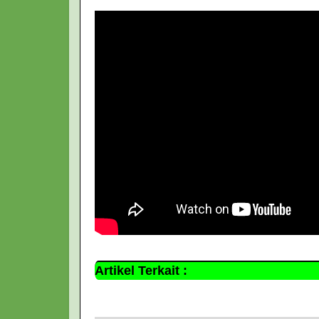
Artikel Terkait :
undangandigital