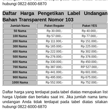
hubungi 0822-6000-6870
Daftar Harga Pengetikan Label Undangan
Bahan Transparent Nomor 103
Jumlah Nama
Paket Reguler
Paket YES
50 Nama
Rp 30.000,-
Rp 40.000,-
100 Nama
Rp 57.000,-
Rp 77.000,-
200 Nama
Rp 111.000,-
Rp 151.000,-
300 Nama
Rp 165.000,-
Rp 225.000,-
400 Nama
Rp 222.000,-
Rp 302.000,-
500 Nama
Rp 276.000,-
Rp 376.000,-
600 Nama
Rp 330.000,-
Rp 450.000,-
700 Nama
Rp 387.000,-
RP 527.000,-
800 Nama
Rp 441.000,-
Rp 601.000,-
900 Nama
Rp 495.000,-
Rp 675.000,-
1000 Nama
Rp 552.000,-
Rp 752.000,-
Daftar harga yang terdapat pada tabel diatas merupakan list
harga Update dan berlaku saat ini. Jika jumlah nama tamu
undangan Anda tidak terdapat pada tabel diatas silakan
hubungi 0822-6000-6870