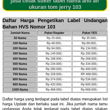
jasa cetak stiker label nama anti air
ukuran tom jerry 103
Daftar Harga Pengetikan Label Undangan
Bahan HVS Nomor 103
Jumlah Nama
Paket Reguler
Paket YES
50 Nama
Rp 25.000,-
Rp 35.000,-
100 Nama
Rp 48.000,-
Rp 68.000,-
200 Nama
Rp 94.000,-
Rp 134.000,-
300 Nama
Rp 140.000,-
Rp 200.000,-
400 Nama
Rp 188.000,-
Rp 268.000,-
500 Nama
Rp 234.000,-
Rp 334.000,-
600 Nama
Rp 280.000,-
Rp 400.000,-
700 Nama
Rp 328.000,-
RP 468.000,-
800 Nama
Rp 374.000,-
Rp 534.000,-
900 Nama
Rp 420.000,-
Rp 600.000,-
1000 Nama
Rp 468.000,-
Rp 668.000,-
Daftar harga yang terdapat pada tabel diatas merupakan list
harga Update dan berlaku saat ini. Jika jumlah nama tamu
undangan Anda tidak terdapat pada tabel diatas silakan