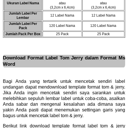
Ukuran Label Nama
atau
atau
(3,2cm x 6,4cm)
(3,2cm x 6,4cm)
Jumlah Label Per
12 Label Nama
12 Label Nama
Lembar
Jumlah Label Per
120 Label Nama
120 Label Nama
Pack
Jumlah Pack Per Box
25 Pack
25 Pack
Download Format Label Tom Jerry dalam Format Ms
Word
Bagi Anda yang tertarik untuk mencetak sendiri label
undangan dapat mendownload template format tom & jerry.
Jika Anda ingin mencetak sendiri saya sarankan untuk
melebihkan sepuluh lembar label untuk coba-coba, asalkan
Anda sabar dan mengenal kesalahan ada dimana saya
yakin Anda pasti dapat menemukan settingan garis yang
bagus untuk mencetak label tom & jerry.
Berikut link download template format label tom & jerry