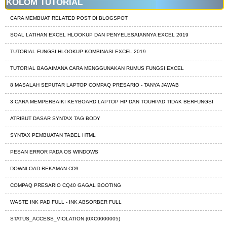
KOLOM TUTORIAL
CARA MEMBUAT RELATED POST DI BLOGSPOT
SOAL LATIHAN EXCEL HLOOKUP DAN PENYELESAIANNYA EXCEL 2019
TUTORIAL FUNGSI HLOOKUP KOMBINASI EXCEL 2019
TUTORIAL BAGAIMANA CARA MENGGUNAKAN RUMUS FUNGSI EXCEL
8 MASALAH SEPUTAR LAPTOP COMPAQ PRESARIO - TANYA JAWAB
3 CARA MEMPERBAIKI KEYBOARD LAPTOP HP DAN TOUHPAD TIDAK BERFUNGSI
ATRIBUT DASAR SYNTAX TAG BODY
SYNTAX PEMBUATAN TABEL HTML
PESAN ERROR PADA OS WINDOWS
DOWNLOAD REKAMAN CD9
COMPAQ PRESARIO CQ40 GAGAL BOOTING
WASTE INK PAD FULL - INK ABSORBER FULL
STATUS_ACCESS_VIOLATION (0XC0000005)