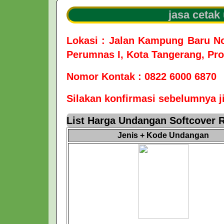
jasa cetak
Lokasi : Jalan Kampung Baru N
Perumnas I, Kota Tangerang, Pro
Nomor Kontak : 0822 6000 6870
Silakan konfirmasi sebelumnya ji
List Harga Undangan Softcover R
Jenis + Kode Undangan