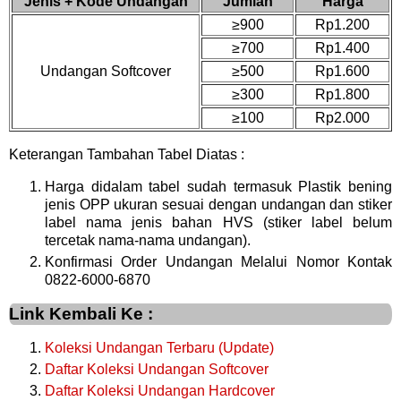
Jenis + Kode Undangan
Jumlah
Harga
≥900
Rp1.200
≥700
Rp1.400
Undangan Softcover
≥500
Rp1.600
≥300
Rp1.800
≥100
Rp2.000
Keterangan Tambahan Tabel Diatas :
Harga didalam tabel sudah termasuk Plastik bening
jenis OPP ukuran sesuai dengan undangan dan stiker
label nama jenis bahan HVS (stiker label belum
tercetak nama-nama undangan).
Konfirmasi Order Undangan Melalui Nomor Kontak
0822-6000-6870
Link Kembali Ke :
Koleksi Undangan Terbaru (Update)
Daftar Koleksi Undangan Softcover
Daftar Koleksi Undangan Hardcover