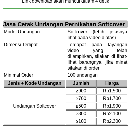
Link download akan muncul dalam
3
detik
Jasa Cetak Undangan Pernikahan Softcover
Model Undangan
:
Softcover (lebih jelasnya
lihat pada video diatas)
Dimensi Terlipat
:
Terdapat pada tayangan
video yang telah
dilampirkan, silakan di lihat-
lihat barangnya, jika minat
silakan di order
Minimal Order
:
100 undangan
Jenis + Kode Undangan
Jumlah
Harga
≥900
Rp1.500
≥700
Rp1.700
Undangan Softcover
≥500
Rp1.900
≥300
Rp2.100
≥100
Rp2.300