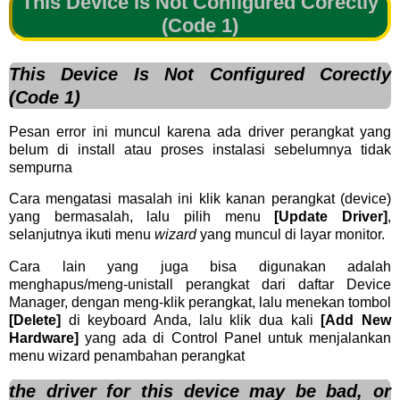
This Device Is Not Configured Corectly
(Code 1)
This Device Is Not Configured Corectly
(Code 1)
Pesan error ini muncul karena ada driver perangkat yang
belum di install atau proses instalasi sebelumnya tidak
sempurna
Cara mengatasi masalah ini klik kanan perangkat (device)
yang bermasalah, lalu pilih menu
[Update Driver]
,
selanjutnya ikuti menu
wizard
yang muncul di layar monitor.
Cara lain yang juga bisa digunakan adalah
menghapus/meng-unistall perangkat dari daftar Device
Manager, dengan meng-klik perangkat, lalu menekan tombol
[Delete]
di keyboard Anda, lalu klik dua kali
[Add New
Hardware]
yang ada di Control Panel untuk menjalankan
menu wizard penambahan perangkat
the driver for this device may be bad, or